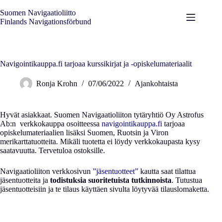
Skip
to
Suomen Navigaatioliitto
content
Finlands Navigationsförbund
Navigointikauppa.fi tarjoaa kurssikirjat ja -opiskelumateriaalit
Ronja Krohn
07/06/2022
Ajankohtaista
Hyvät asiakkaat. Suomen Navigaatioliiton tytäryhtiö Oy Astrofus
Ab:n verkkokauppa osoitteessa
navigointikauppa.fi
tarjoaa
opiskelumateriaalien lisäksi Suomen, Ruotsin ja Viron
merikarttatuotteita. Mikäli tuotetta ei löydy verkkokaupasta kysy
saatavuutta. Tervetuloa ostoksille.
Navigaatioliiton verkkosivun
”jäsentuotteet”
kautta saat tilattua
jäsentuotteita ja
todistuksia suoritetuista tutkinnoista
. Tutustua
jäsentuotteisiin ja te tilaus käyttäen sivulta löytyvää tilauslomaketta.