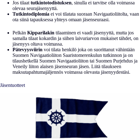
Jos tilaat
tutkintotodistuksen
, sinulla ei tarvitse olla voimassa
olevaa seurajäsenyyttä.
Tutkintodiplomia
ei voi tilatata suoraan Navigaatioliitolta, vaan
ota siinä tapauksessa yhteys omaan jäsenseuraasi.
Pelkän
Kipparilakin
tilaaminen ei vaadi jäsenyyttä, mutta jos
samalla tilaat kokardin ja siihen laivuriarvon mukaiset tähdet, on
jäsenyys oltava voimassa.
Pätevyysviirin
voi tilata henkilö joka on suorittanut vähintään
Suomen Navigaatioliiton Saaristomerenkulun tutkinnon ja on
tilaushetkellä Suomen Navigaatioliiton tai Suomen Purjehdus ja
Veneily liiton alaisen jäsenseuran jäsen. Liitä tilaukseen
maksutapahtumajäljennös voimassa olevasta jäsenyydestäsi.
Jäsentuotteet