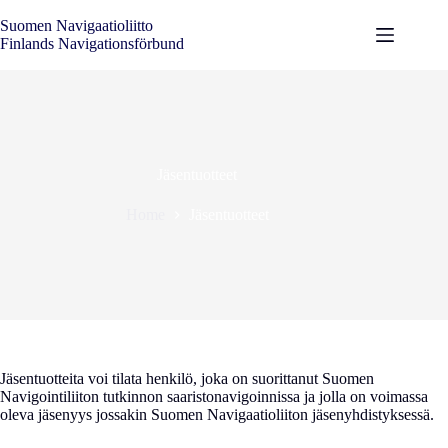
Skip
to
Suomen Navigaatioliitto
content
Finlands Navigationsförbund
Jäsentuotteet
Home
Jäsentuotteet
Jäsentuotteita voi tilata henkilö, joka on suorittanut Suomen
Navigointiliiton tutkinnon saaristonavigoinnissa ja jolla on voimassa
oleva jäsenyys jossakin Suomen Navigaatioliiton jäsenyhdistyksessä.