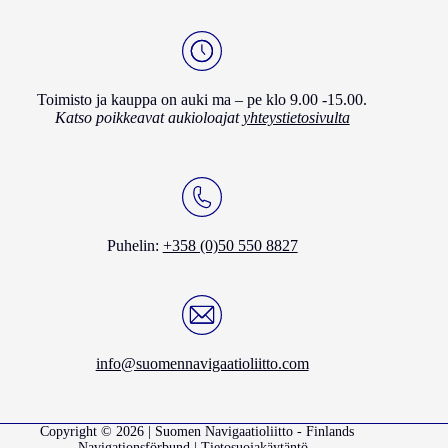
Toimisto ja kauppa on auki ma – pe klo 9.00 -15.00.
Katso poikkeavat aukioloajat
yhteystietosivulta
Puhelin:
+358 (0)50 550 8827
info@suomennavigaatioliitto.com
Copyright © 2026 | Suomen Navigaatioliitto - Finlands
Navigationsförbund |
Tietosuojakäytäntö