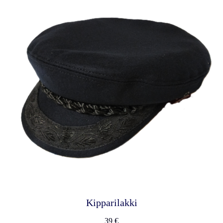
Kipparilakki
39 €