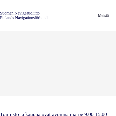
Skip
to
content
Suomen Navigaatioliitto
Meistä
Finlands Navigationsförbund
Toimisto ja kauppa ovat avoinna ma-pe 9.00-15.00