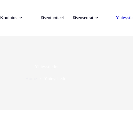
Koulutus
Jäsentuotteet
Jäsenseurat
Yhteysti
Yhteystiedot
Home
Yhteystiedot