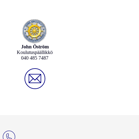
John Öström
Koulutuspäällikkö
040 485 7487