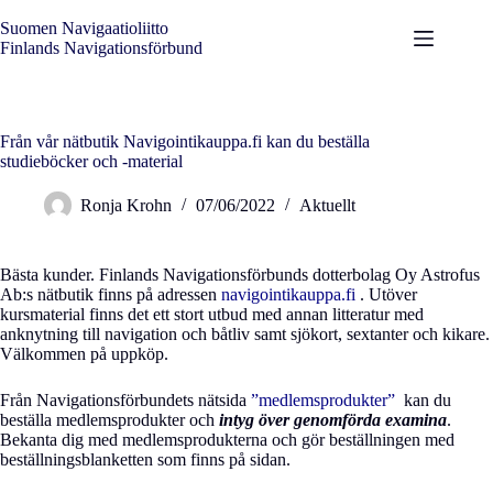
Hoppa
till
Suomen Navigaatioliitto
innehåll
Finlands Navigationsförbund
Från vår nätbutik Navigointikauppa.fi kan du beställa
studieböcker och -material
Ronja Krohn
07/06/2022
Aktuellt
Bästa kunder. Finlands Navigationsförbunds dotterbolag Oy Astrofus
Ab:s nätbutik finns på adressen
navigointikauppa.fi
. Utöver
kursmaterial finns det ett stort utbud med annan litteratur med
anknytning till navigation och båtliv samt sjökort, sextanter och kikare.
Välkommen på uppköp.
Från Navigationsförbundets nätsida
”medlemsprodukter”
kan du
beställa medlemsprodukter och
intyg över genomförda examina
.
Bekanta dig med medlemsprodukterna och gör beställningen med
beställningsblanketten som finns på sidan.