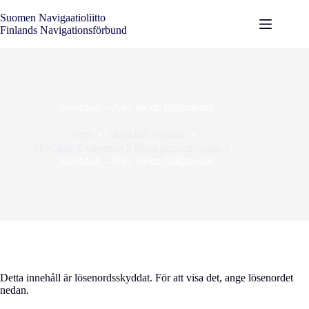
Hoppa
till
Suomen Navigaatioliitto
innehåll
Finlands Navigationsförbund
Skyddad: – Nav. elektr. hjälpmedel
Hem
Skyddad: Intranät
Skyddad: Examen och deras genomförande
Skyddad: – Nav. elektr. hjälpmedel
Detta innehåll är lösenordsskyddat. För att visa det, ange lösenordet
nedan.